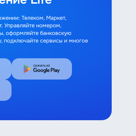
ожении: Телеком, Маркет,
т. Управляйте номером,
ы, оформляйте банковскую
у, подключайте сервисы и многое