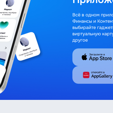
Всё в одном прил
Финансы и Контен
выбирайте гаджет
виртуальную карт
другое