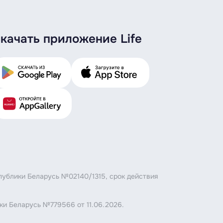
качать приложение Life
публики Беларусь №02140/1315, срок действия
ки Беларусь №779566 от 11.06.2026.
.