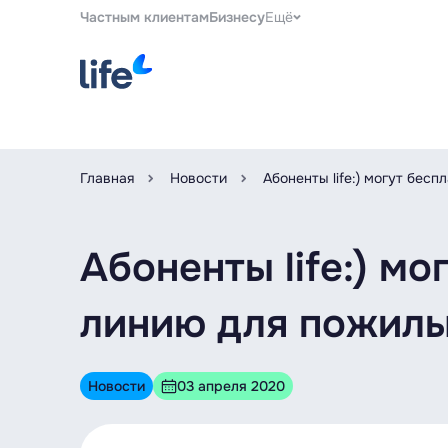
Частным клиентам
Бизнесу
Ещё
Главная
Новости
Абоненты life:) могут бес
Абоненты life:) мо
линию для пожил
Новости
03 апреля 2020