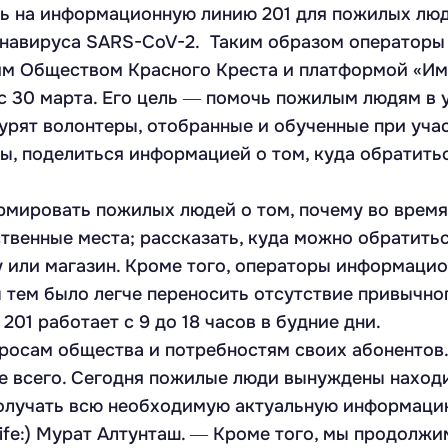
нить на информационную линию 201 для пожилых лю
онавируса SARS-CoV-2. Таким образом оператор
им Обществом Красного Креста и платформой «Им
с 30 марта. Его цель ― помочь пожилым людям в 
рят волонтеры, отобранные и обученные при учас
ы, поделиться информацией о том, куда обратить
рмировать пожилых людей о том, почему во врем
твенные места; рассказать, куда можно обратитьс
ку или магазин. Кроме того, операторы информаци
 тем было легче переносить отсутствие привычно
01 работает с 9 до 18 часов в будние дни.
осам общества и потребностям своих абонентов.
е всего. Сегодня пожилые люди вынуждены наход
получать всю необходимую актуальную информац
ife:) Мурат Алтунташ. ― Кроме того, мы продолжи