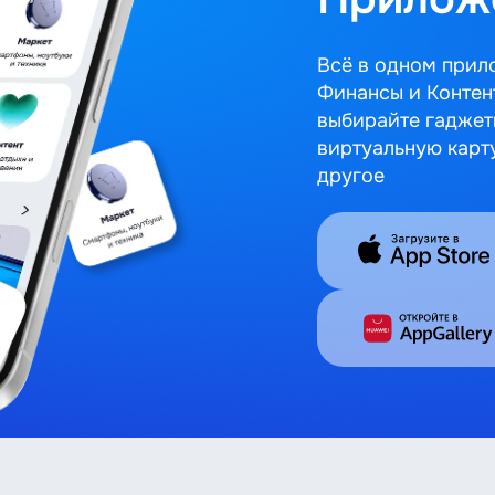
Всё в одном прил
Финансы и Контен
выбирайте гаджет
виртуальную карт
другое