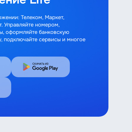
ожении: Телеком, Маркет,
т. Управляйте номером,
ы, оформляйте банковскую
у, подключайте сервисы и многое