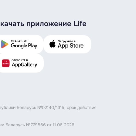
качать приложение Life
публики Беларусь №02140/1315, срок действия
ки Беларусь №779566 от 11.06.2026.
.