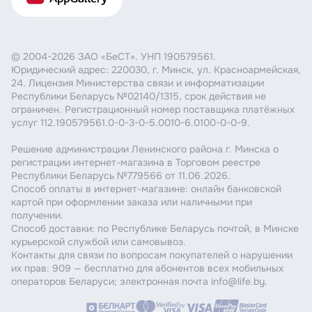
*В настройках вашего Windows Phone также
потребуется ввести пароль и название точки
доступа.
© 2004-2026 ЗАО «БеСТ». УНП 190579561.
Юридический адрес: 220030, г. Минск, ул. Красноармейская,
ОС iOS
24. Лицензия Министерства связи и информатизации
Республики Беларусь №02140/1315, срок действия не
ограничен. Регистрационный номер поставщика платёжных
Чтобы подключить телефон в качестве модема,
услуг 112.190579561.0-0-3-0-5.0010-6.0100-0-0-9.
нужно в своем смартфоне нажать Меню
—
Настройки
—
Режим Модема
—
Выбрать либо
Решение администрации Ленинского района г. Минска о
Wi-Fi точку доступа, либо через USB-
регистрации интернет-магазина в Торговом реестре
Республики Беларусь №779566 от 11.06.2026.
подключение*.
Способ оплаты в интернет-магазине: онлайн банковской
картой при оформлении заказа или наличными при
В случае
Wi-Fi соединения
: просто найди на
получении.
компьютере точку доступа твоего iPhone и
Способ доставки: по Республике Беларусь почтой, в Минске
курьерской службой или самовывоз.
подключись к ней;
Контакты для связи по вопросам покупателей о нарушении
их прав: 909 — бесплатно для абонентов всех мобильных
В случае с
USB соединением
: нужно
операторов Беларуси; электронная почта info@life.by.
подключить iPhone к компьютеру
—
Перейти
в Панель управления
—
Сеть и Интернет