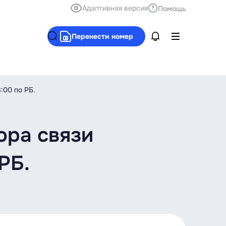
Адаптивная версия
Помощь
Перенести номер
:00 по РБ.
ора связи
 РБ.