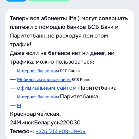
Теперь все абоненты life:) могут совершать
платежи с помощью банков БСБ Банк и
Паритетбанк, не расходуя при этом
трафик!
Даже если на балансе нет ни денег, ни
трафика, можно пользоваться:
―
и
нтернет-банкингом
БСБ Банка
―
м
обильным приложением
БСБ Банка
―
официальным сайтом
Паритетбанка
―
и
Паритетбанка
нтернет-банкингом
―
м
Красноармейская,
24
Минск
Беларусь
220030
Телефон:
+375 (25) 909-09-09