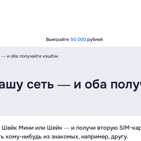
Выиграйте
50 000
рублей
 ― и оба получайте кэшбэк
ашу сеть ― и оба пол
 Шейк Мини или Шейк ― и получи вторую SIM-кар
 кому-нибудь из знакомых, например, другу.