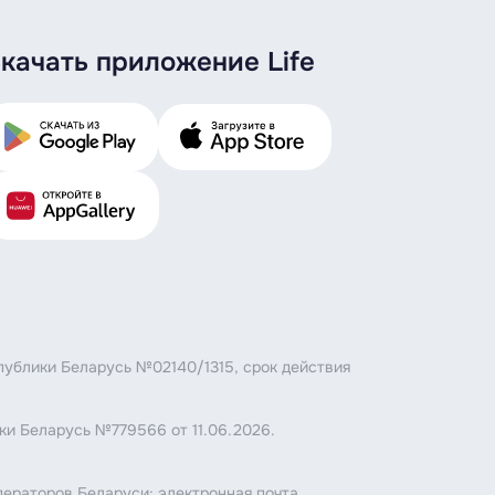
качать приложение Life
публики Беларусь №02140/1315, срок действия
ки Беларусь №779566 от 11.06.2026.
.
ператоров Беларуси; электронная почта