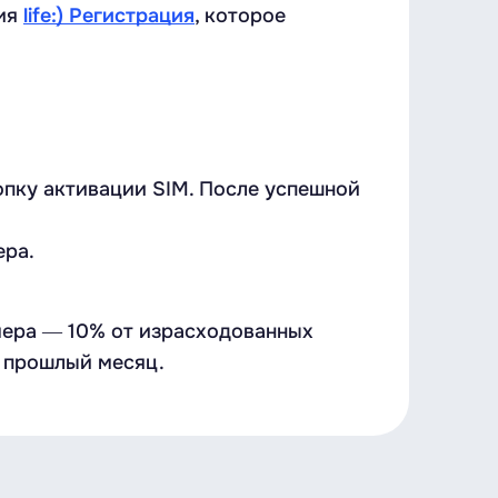
ния
life:) Регистрация
, которое
опку активации SIM. После успешной
ера.
мера ― 10% от израсходованных
а прошлый месяц.