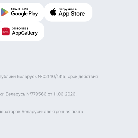
публики Беларусь №02140/1315, срок действия
ки Беларусь №779566 от 11.06.2026.
.
ператоров Беларуси; электронная почта