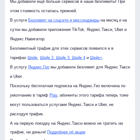
Мы добавили ещё больше сервисов в наши безлимиты! При
этом стоимость осталась прежней.
В услуги
Безлимит на соцсети и мессенджеры
на месяц и на
сутки мы добавили приложения TikTok, Яндекс.Такси, Uber и
Яндекс.Навигатор.
Безлимитный трафик для этих сервисов появился и в
тарифах
Шейк
,
Шейк 2, Шейк 3, Шейк 4
и
Шейк+
.
В услугу
Яндекс.Гео
мы добавили безлимит для Яндекс.Такси
и Uber.
Поскольку бесплатная подписка на Яндекс.Гео включена по
умолчанию в тариф
Play
, абоненты этого тарифа теперь тоже
могут пользоваться услугами Яндекс.Такси и Uber, не
расходуя трафик.
А на первую поездку на Яндекс.Такси можно не тратить ни
трафик, ни деньги!
Подробнее об акции