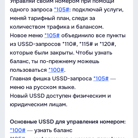
Управляй своим номером при помощи
одного запроса
*105#
: подключай услуги,
меняй тарифный план, следи за
количеством трафика и балансом.
Новое меню
*105#
объединило все пункты
из USSD-запросов *110#, *115# и *120#,
которые были закрыты. Чтобы узнать
баланс, ты по-прежнему можешь
пользоваться
*100#
.
Главная фишка USSD-запроса
*105#
―
меню на русском языке.
Новый USSD доступен физическим и
юридическим лицам.
Основные
USSD для управления номером:
*100#
― узнать баланс