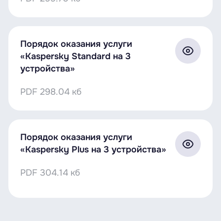
для продления на 30 дней или сутки, услуги
личного профиля.
будут ожидать пополнения 60 дней, а затем
Подробную видеоинструкцию по активации
отключаются автоматически.
бесплатной подписки Kaspersky можно
Порядок оказания услуги
посмотреть
здесь
.
«Kaspersky Standard на 3
устройства»
PDF
298.04 кб
Порядок оказания услуги
«Kaspersky Plus на 3 устройства»
PDF
304.14 кб