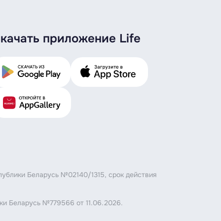
качать приложение Life
публики Беларусь №02140/1315, срок действия
ки Беларусь №779566 от 11.06.2026.
.