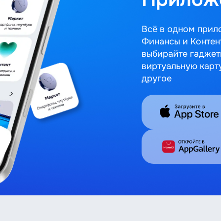
Всё в одном прил
Финансы и Контен
выбирайте гаджет
виртуальную карт
другое