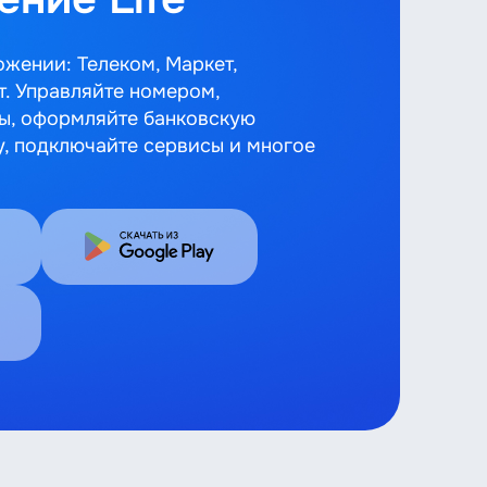
ожении: Телеком, Маркет,
т. Управляйте номером,
ы, оформляйте банковскую
у, подключайте сервисы и многое