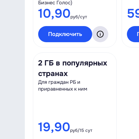
Бизнес Голос)
10,90
5
руб/сут
Подключить
2 ГБ в популярных
странах
Для граждан РБ и
приравненных к ним
19,90
руб/15 сут