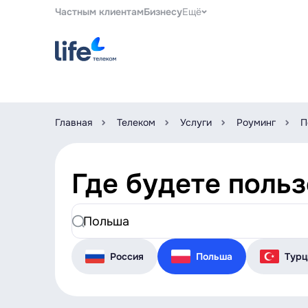
Частным клиентам
Бизнесу
Ещё
Главная
Телеком
Услуги
Роуминг
П
Где будете поль
Россия
Польша
Турц