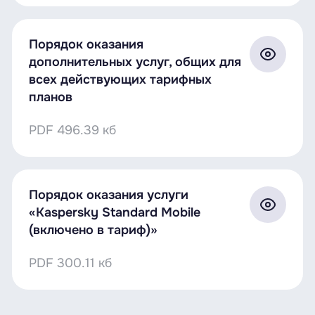
0 руб/мин (150
Входящий
минут в месяц),
вызов
далее — 0,125 руб/
Порядок оказания
мин
дополнительных услуг, общих для
всех действующих тарифных
Исходящее
планов
0,10 руб/СМС
СМС
PDF
496.39 кб
до 5 ГБ за 0,0051
Интернет
руб/МБ, далее —
0,90 руб/МБ
Порядок оказания услуги
«Kaspersky Standard Mobile
(включено в тариф)»
PDF
300.11 кб