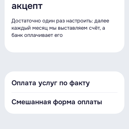
акцепт
Достаточно один раз настроить: далее
каждый месяц мы выставляем счёт, а
банк оплачивает его
Оплата услуг по факту
При оплате услуг по факту в назначении
Смешанная форма оплаты
платежа необходимо указывать номер и дату
договора или номер и дату отчёта по
Вы можете установить на номере лимит в
начислениям.
рублях и оплачивать услуги на основании
Например, 1.0000000 11.11.2012, оплата за