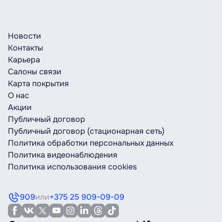
выставленного счёта. Если сотруднику
услуги связи или 893123456789111111 11.11.2012,
понадобится использовать услуги сверх
оплата за услуги связи.
лимита, он сможет самостоятельно пополнить
Новости
счёт номера телефона на нужную сумму.
Реквизиты ЗАО «БеСТ» для оплаты
Контакты
Карьера
Реквизиты ЗАО «БеСТ» для оплаты
р/c (IBAN): BY02ALFA30122004870090270000
Салоны связи
в ЗАО «Альфа-Банк»
Карта покрытия
р/c (IBAN): BY02ALFA30122004870090270000
БИК: ALFABY2X
О нас
в ЗАО «Альфа-Банк»
Акции
БИК: ALFABY2X
Публичный договор
Публичный договор (стационарная сеть)
Политика обработки персональных данных
Политика видеонаблюдения
Политика использования cookies
909
или
+375 25 909-09-09