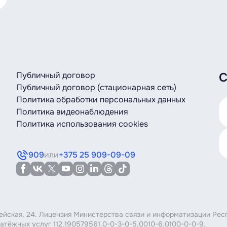
ии нужно выбрать «Активировать SIM с переносом номера
с помощью СМС-кода.
ыдаётся временный номер, которым можно будет пользова
Публичный договор
С
ельно рекомендуем уточнить у текущего оператора актуа
Публичный договор (стационарная сеть)
последнего переноса должно пройти 90 суток.
Политика обработки персональных данных
Политика видеонаблюдения
вой карте с SIM?
Политика использования cookies
те ровно и избегайте засвечивания.
ее удачную позицию или освещение и повторите ещё раз.
909
или
+375 25 909-09-09
или ID-карту?
кране. Держите паспорт ровно, избегайте засвечивания.
ли данные на фото видны плохо, повторите процедуру.
у на адрес и нажмите на экране кнопку, чтобы его сфото
мейская, 24. Лицензия Министерства связи и информатизации Рес
атёжных услуг 112.190579561.0-0-3-0-5.0010-6.0100-0-0-9.