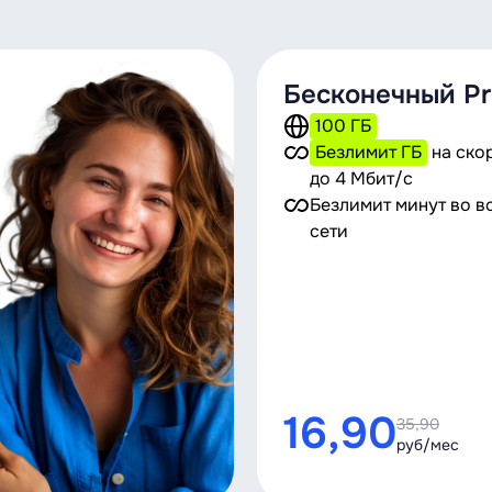
Бесконечный Pr
100 ГБ
Безлимит ГБ
на ско
до 4 Мбит/с
Безлимит минут во в
сети
16,90
35,90
руб/мес