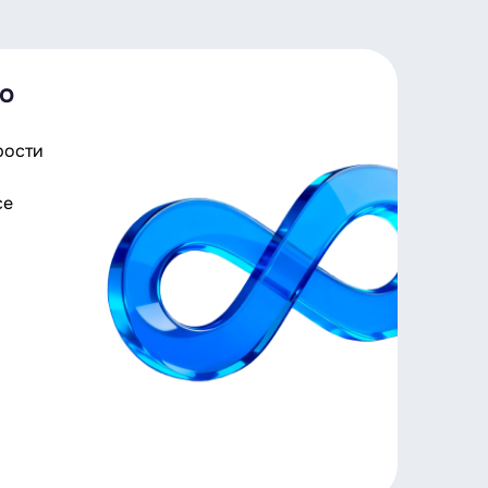
o
рости
се