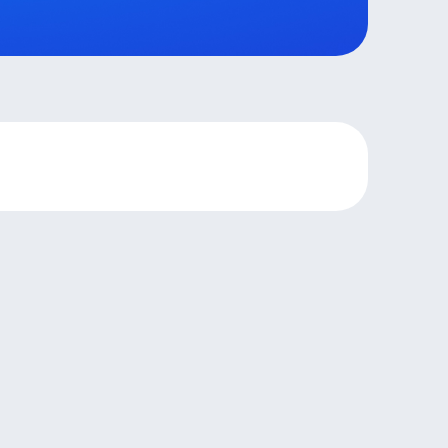
честве с
Life
.
ользуя местный интернет.
ся. Вам не придётся заново настраивать