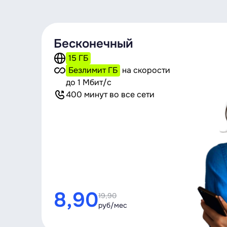
Бесконечный
15 ГБ
Безлимит ГБ
на скорости
до 1 Мбит/с
400 минут во все сети
8,90
19,90
руб/мес