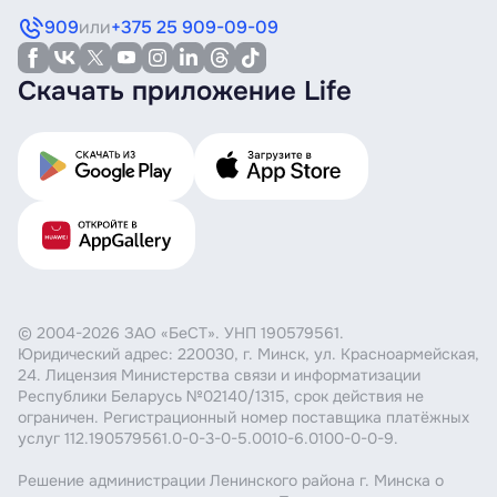
(создание) иных платёжных инструментов,
909
или
+375 25 909-09-09
за исключением платёжных инструментов,
требующих открытия и ведения счетов и
проведения.
Скачать приложение Life
Инициация платежа.
Информационные услуги.
© 2004-2026 ЗАО «БеСТ». УНП 190579561.
Юридический адрес: 220030, г. Минск, ул. Красноармейская,
24. Лицензия Министерства связи и информатизации
Республики Беларусь №02140/1315, срок действия не
ограничен. Регистрационный номер поставщика платёжных
услуг 112.190579561.0-0-3-0-5.0010-6.0100-0-0-9.
Решение администрации Ленинского района г. Минска о