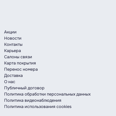
более 500 руб. и совершить не более 50
Правила электронной платёжной системы «R-
код 25, 29, 33 или 44;
транзакций. Одна операция не может быть
Bank»
5 ― сумма оплаты.
более 100 руб.
Комиссия за проведение платежа составляет
После оплаты поступит СМС с информацией о
4,5%, но не менее 1 копейки.
Акции
результате выполнения платежа (к примеру,
Новости
01.11.2018 10:28:14 «Оплата услуг Life». Номер
ЗАО «БеСТ» зарегистрировано в Реестре
Контакты
телефона 9090804. Оплачено 5,00 рублей.
поставщиков платёжных услуг и видов
Карьера
Чек на сайте
ipay.by
.
оказываемых ими платёжных услуг под
Салоны связи
номером 112.190579561.0-0-0-0-5.0010-
Карта покрытия
6.0100-0-0-0.
Перенос номера
Доставка
Перечень оказываемых платёжных услуг:
О нас
Публичный договор
Платежные услуги по операциям с
Политика обработки персональных данных
электронными деньгами: распространение.
Политика видеонаблюдения
Эмиссия (создание) или распространение
Политика использования cookies
платежных инструментов: эмиссия