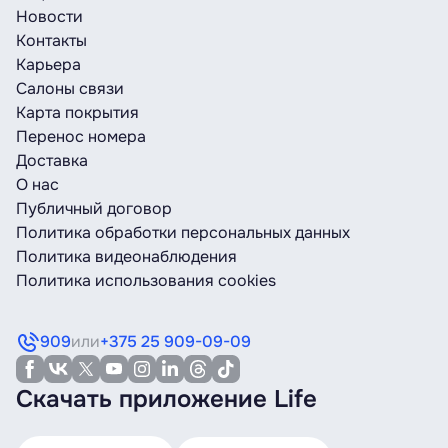
Исходящий
Новости
вызов в
2,80 руб/мин
Контакты
другие
Карьера
страны
Салоны связи
Карта покрытия
0 руб/мин (150
Перенос номера
Входящий
минут в месяц),
Доставка
вызов
далее — 0,125 руб/
О нас
мин
Публичный договор
Политика обработки персональных данных
Исходящее
Политика видеонаблюдения
0,10 руб/СМС
СМС
Политика использования cookies
до 5 ГБ за 0,0051
909
или
+375 25 909-09-09
Интернет
руб/МБ, далее —
0,90 руб/МБ
Скачать приложение Life