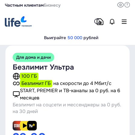
Частным клиентам
Бизнесу
Выиграйте
50 000
рублей
Для дома и дачи
Безлимит Ультра
100 ГБ
Безлимит ГБ
на скорости до
4 Мбит/с
START, PREMIER и ТВ-каналы за 0 руб. на 6
месяцев
Безлимит на соцсети и мессенджеры за 0 руб.
на 30 дней