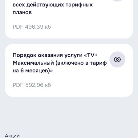
Готово! Пользуйтесь SIM со своим
всех действующих тарифных
прежним номером.
Близким не придётся
планов
снова запоминать ваш новый номер, СМС
Стоимость звонка на короткие номера можно
от банков и других сервисов продолжат
PDF
496.39 кб
узнать
здесь
.
поступать.
Оказание услуг сотовой связи на территории
Российской Федерации
Порядок оказания услуги «TV+
Максимальный (включено в тариф
на 6 месяцев)»
Исходящий
вызов в
0,29 руб/мин
PDF
592.96 кб
Беларусь
Исходящий
вызов по
0,83 руб/мин
России
Акции